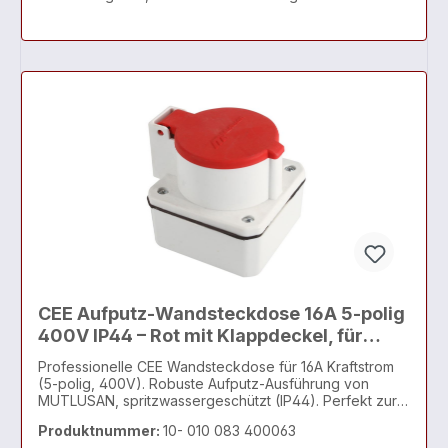
CEE Aufputz-Wandsteckdose 16A 5-polig
400V IP44 – Rot mit Klappdeckel, für
Werkstatt & Garage
Professionelle CEE Wandsteckdose für 16A Kraftstrom
(5-polig, 400V). Robuste Aufputz-Ausführung von
MUTLUSAN, spritzwassergeschützt (IP44). Perfekt zur
einfachen Wandmontage (ohne Stemmen) in Werkstatt,
Produktnummer:
10- 010 083 400063
Garage oder Feuchtraum. Mit rotem Klappdeckel.