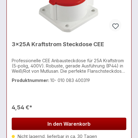
3x25A Kraftstrom Steckdose CEE
Professionelle CEE Anbausteckdose für 25A Kraftstrom
(5-polig, 400V). Robuste, gerade Ausführung (IP44) in
Weiß/Rot von Mutlusan. Die perfekte Flanschsteckdose
für den direkten Fronteinbau in Maschinen,
Produktnummer:
10- 010 083 400319
Schaltschränke oder für Einspeisungen, die mehr als
16A Dauerlast benötigen.
4,54 €*
In den Warenkorb
Nicht lagernd, lieferbar in ca. 30 Tagen