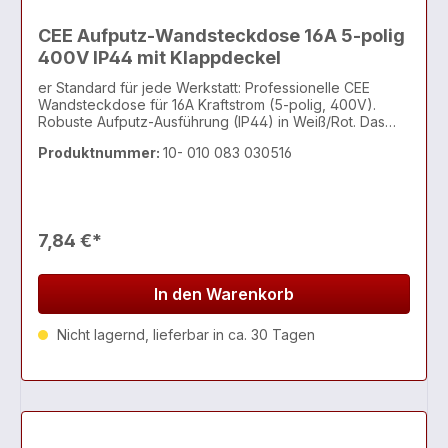
CEE Aufputz-Wandsteckdose 16A 5-polig
400V IP44 mit Klappdeckel
er Standard für jede Werkstatt: Professionelle CEE
Wandsteckdose für 16A Kraftstrom (5-polig, 400V).
Robuste Aufputz-Ausführung (IP44) in Weiß/Rot. Das
ergonomisch geneigte Gehäuse erleichtert das
Produktnummer:
10- 010 083 030516
Stecken. Die ideale Starkstrom-Steckdose zur
Wandmontage für Kreissäge, Hebebühne & Co.
7,84 €*
In den Warenkorb
Nicht lagernd, lieferbar in ca. 30 Tagen