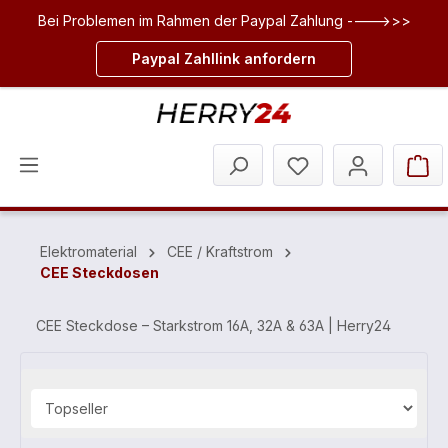
Bei Problemen im Rahmen der Paypal Zahlung ---->>>
inhalt springen
Paypal Zahllink anfordern
Elektromaterial
CEE / Kraftstrom
CEE Steckdosen
CEE Steckdose – Starkstrom 16A, 32A & 63A | Herry24