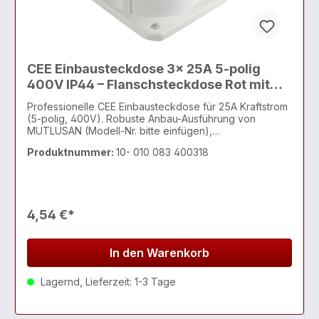
CEE Einbausteckdose 3x 25A 5-polig
400V IP44 – Flanschsteckdose Rot mit
Deckel
Professionelle CEE Einbausteckdose für 25A Kraftstrom
(5-polig, 400V). Robuste Anbau-Ausführung von
MUTLUSAN (Modell-Nr. bitte einfügen),
spritzwassergeschützt (IP44). Die perfekte
Produktnummer:
10- 010 083 400318
Flanschsteckdose für höhere Lasten in Industrie,
Maschinenbau oder für die Einspeisung an großen
Wohnmobilen.
4,54 €*
In den Warenkorb
Lagernd, Lieferzeit: 1-3 Tage