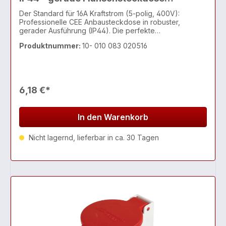
Weiß/Rot mit Klappdeckel
Der Standard für 16A Kraftstrom (5-polig, 400V):
Professionelle CEE Anbausteckdose in robuster,
gerader Ausführung (IP44). Die perfekte
Flanschsteckdose für den Fronteinbau in Maschinen,
Produktnummer:
10- 010 083 020516
Schaltschränke, Werkbänke oder als
Einspeisesteckdose für 11kW-Lösungen & Caravans.
6,18 €*
In den Warenkorb
Nicht lagernd, lieferbar in ca. 30 Tagen