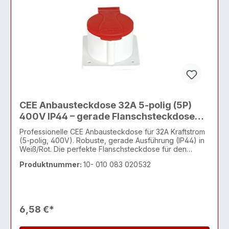
CEE Anbausteckdose 32A 5-polig (5P)
400V IP44 – gerade Flanschsteckdose
mit Klappdeckel
Professionelle CEE Anbausteckdose für 32A Kraftstrom
(5-polig, 400V). Robuste, gerade Ausführung (IP44) in
Weiß/Rot. Die perfekte Flanschsteckdose für den
direkten Fronteinbau in Maschinen, Schaltschränke
Produktnummer:
10- 010 083 020532
oder für die Einspeisung an mobilen Geräten. Mit
selbstschließendem Schutzdeckel.
6,58 €*