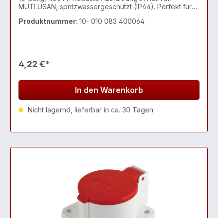
MUTLUSAN, spritzwassergeschützt (IP44). Perfekt für
die Anbau-Montage in Werkstatt, Maschinen, Wohnmobil
Produktnummer:
10- 010 083 400064
oder Caravan. Mit selbstschließendem Klappdeckel.
4,22 €*
In den Warenkorb
Nicht lagernd, lieferbar in ca. 30 Tagen