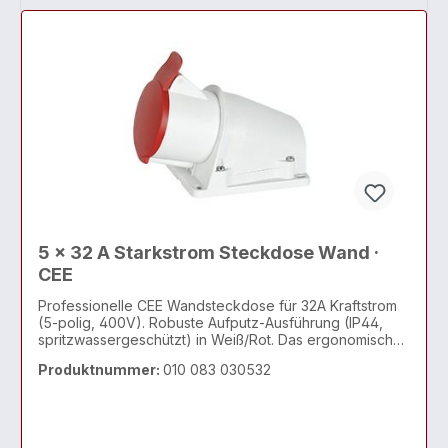
5 x 32 A Starkstrom Steckdose Wand ·
CEE
Professionelle CEE Wandsteckdose für 32A Kraftstrom
(5-polig, 400V). Robuste Aufputz-Ausführung (IP44,
spritzwassergeschützt) in Weiß/Rot. Das ergonomisch
geneigte Gehäuse erleichtert das Stecken. Die ideale
Produktnummer:
010 083 030532
Starkstrom-Steckdose zur Wandmontage für Hochlast-
Anwendungen in Industrie, Landwirtschaft & Werkstatt.