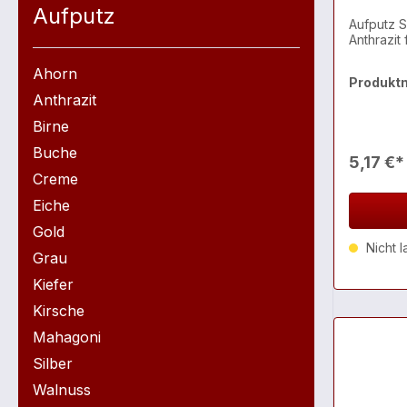
Aufputz
Aufputz S
Anthrazit
Ahorn
Produkt
Anthrazit
Birne
Buche
5,17 €*
Creme
Eiche
Gold
Nicht l
Grau
Kiefer
Kirsche
Mahagoni
Silber
Walnuss