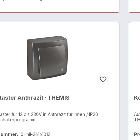
taster Anthrazit · THEMIS
Ko
ster für 12 bis 230V in Anthrazit für Innen / IP20 ·
Auf
chalterprogramm
TH
nummer:
10- nil-26161012
Pr