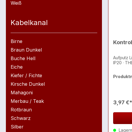
Weiß
Kabelkanal
Birne
Kontrol
Braun Dunkel
Aufputz Li
Buche Hell
IP20 · T
Eiche
Kiefer / Fichte
Produkt
Kirsche Dunkel
Mahagoni
Merbau / Teak
3,97 €
Rotbraun
Schwarz
Silber
Lagernd