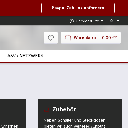
Paypal Zahllink anfordern
Service/Hilfe
Warenkorb |
0,00 €*
A&V / NETZWERK
Zubehör
Neben Schalter und Steckdosen
 wir Ihnen
bieten wir auch weiteres Aufputz