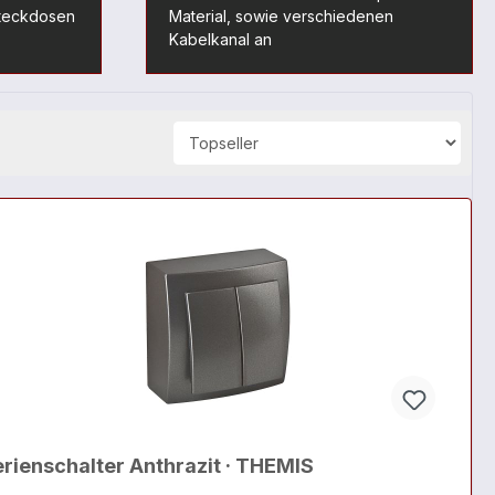
Steckdosen
Material, sowie verschiedenen
Kabelkanal an
rienschalter Anthrazit · THEMIS