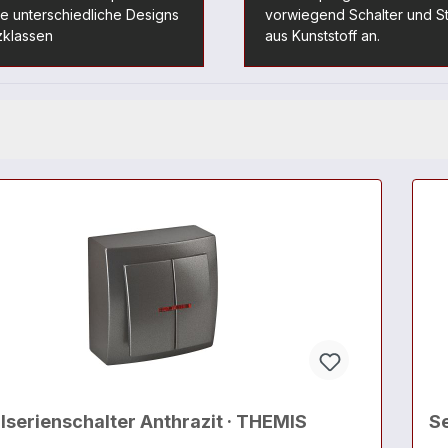
ele unterschiedliche Designs
vorwiegend Schalter und 
zklassen
aus Kunststoff an.
lserienschalter Anthrazit · THEMIS
Se