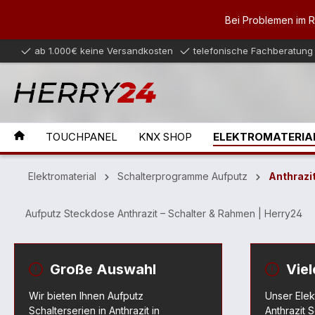
inhalt springen
Bei Problemen im 
ab 1.000€ keine Versandkosten
telefonische Fachberatung
TOUCHPANEL
KNX SHOP
ELEKTROMATERIA
Elektromaterial
Schalterprogramme Aufputz
Anthrazi
Aufputz Steckdose Anthrazit – Schalter & Rahmen | Herry24
Große Auswahl
Viel
Wir bieten Ihnen Aufputz
Unser Ele
Schalterserien in Anthrazit in
Anthrazit 