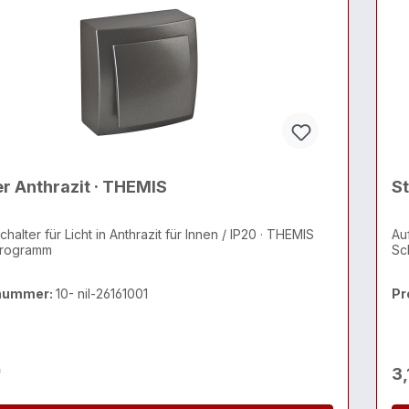
er Anthrazit · THEMIS
St
halter für Licht in Anthrazit für Innen / IP20 · THEMIS
Au
programm
Sc
nummer:
10- nil-26161001
Pr
*
3,