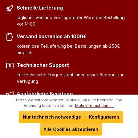
Schnelle Lieferung
täglicher Versand von lagernder Ware bei Bestellung
vor 14:00
Versand kostenlos ab 1000€
kostenlose Teillieferung bei Bestellungen ab 250€
möglich
Technischer Support
Für technische Fragen steht Ihnen unser Support zur
Verfügung
Ausführliche Beratung
Diese Website verwendet Cookies, um eine bestmögliche
Für Ihre Fragen zu unseren Produkten beraten wir Sie
Erfahrung bieten zu können.
Mehr Informationen ...
gerne telefonisch
Nur technisch notwendige
Konfigurieren
Alle Cookies akzeptieren
Newsletter abonnieren und stets