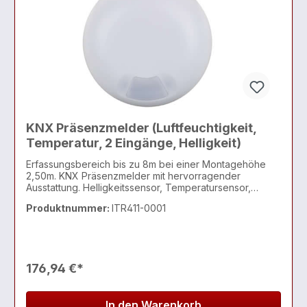
KNX Präsenzmelder (Luftfeuchtigkeit,
Temperatur, 2 Eingänge, Helligkeit)
Erfassungsbereich bis zu 8m bei einer Montagehöhe
2,50m. KNX Präsenzmelder mit hervorragender
Ausstattung. Helligkeitssensor, Temperatursensor,
Luftfeuchtigkeitssensor und 2 Eingänge integriert. Zur
Produktnummer:
ITR411-0001
Erweiterung und Automatisierung einer KNX Installation.
176,94 €*
In den Warenkorb