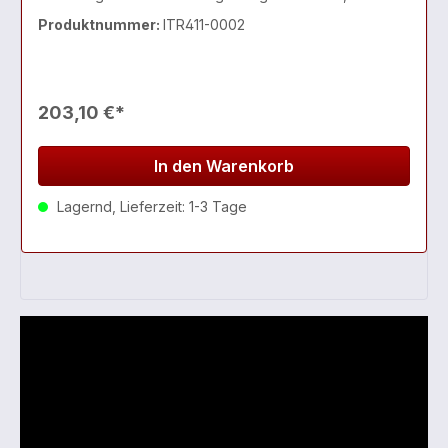
Temperatursensor, Luftfeuchtigkeitssensor und 2
Produktnummer:
ITR411-0002
Eingänge integriert. Zur Erweiterung und
Automatisierung ein
203,10 €*
In den Warenkorb
Lagernd, Lieferzeit: 1-3 Tage