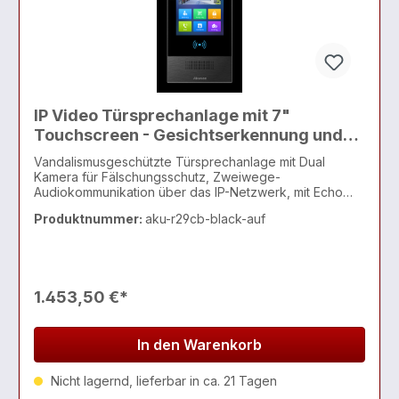
IP Video Türsprechanlage mit 7"
Touchscreen - Gesichtserkennung und
Temperaturmessung (Aufputz) - Schwarz
Vandalismusgeschützte Türsprechanlage mit Dual
Kamera für Fälschungsschutz, Zweiwege-
Audiokommunikation über das IP-Netzwerk, mit Echo
Cancel-Funktion, entspricht dem SIP-Standard zur
Produktnummer:
aku-r29cb-black-auf
einfach
1.453,50 €*
In den Warenkorb
Nicht lagernd, lieferbar in ca. 21 Tagen