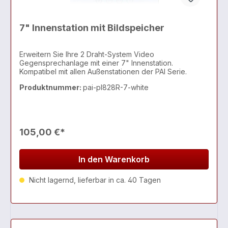
group.comVerantwortliche Person: ilmex europe kg,
Frankfurter Str 49, 15306 Seelow, germany@iimex-
group.com
7" Innenstation mit Bildspeicher
Erweitern Sie Ihre 2 Draht-System Video
Gegensprechanlage mit einer 7" Innenstation.
Kompatibel mit allen Außenstationen der PAI Serie.
Produktnummer:
pai-pl828R-7-white
105,00 €*
In den Warenkorb
Nicht lagernd, lieferbar in ca. 40 Tagen