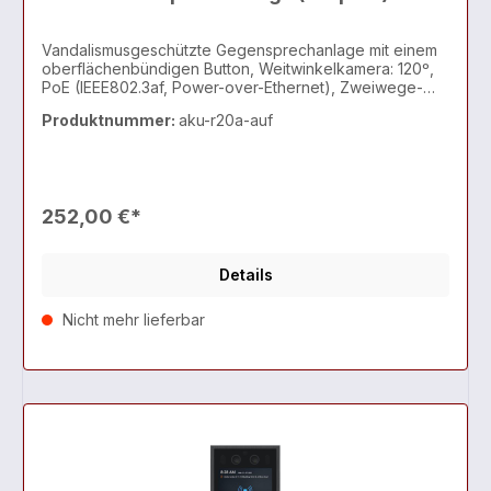
Vandalismusgeschützte Gegensprechanlage mit einem
oberflächenbündigen Button, Weitwinkelkamera: 120º,
PoE (IEEE802.3af, Power-over-Ethernet), Zweiwege-
Audiokommunikation über das IP-Netzwerk, mit Echo
Produktnummer:
aku-r20a-auf
Cancel-Funktion, entspricht dem SIP-Standard zur einfa
252,00 €*
Details
Nicht mehr lieferbar