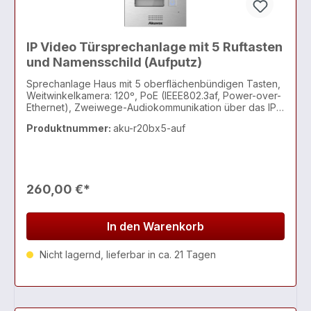
IP Video Türsprechanlage mit 5 Ruftasten
und Namensschild (Aufputz)
Sprechanlage Haus mit 5 oberflächenbündigen Tasten,
Weitwinkelkamera: 120º, PoE (IEEE802.3af, Power-over-
Ethernet), Zweiwege-Audiokommunikation über das IP-
Netzwerk, mit Echo Cancel-Funktion, entspricht dem
Produktnummer:
aku-r20bx5-auf
SIP-Standard zur einfach
260,00 €*
In den Warenkorb
Nicht lagernd, lieferbar in ca. 21 Tagen