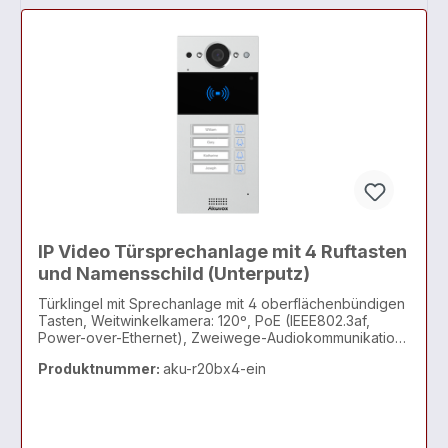
IP Video Türsprechanlage mit 4 Ruftasten
und Namensschild (Unterputz)
Türklingel mit Sprechanlage mit 4 oberflächenbündigen
Tasten, Weitwinkelkamera: 120º, PoE (IEEE802.3af,
Power-over-Ethernet), Zweiwege-Audiokommunikation
über das IP-Netzwerk, mit Echo Cancel-Funktion,
Produktnummer:
aku-r20bx4-ein
entspricht dem SIP-Standard zur einfach