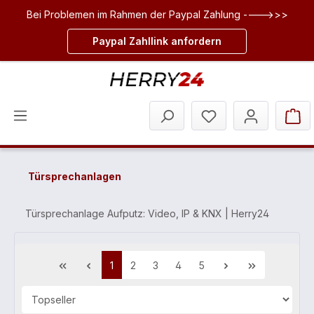
Bei Problemen im Rahmen der Paypal Zahlung ---->>>
inhalt springen
Paypal Zahllink anfordern
Türsprechanlagen
Türsprechanlage Aufputz: Video, IP & KNX | Herry24
1
2
3
4
5