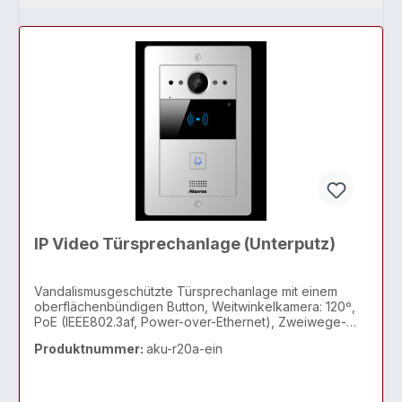
IP Video Türsprechanlage (Unterputz)
Vandalismusgeschützte Türsprechanlage mit einem
oberflächenbündigen Button, Weitwinkelkamera: 120º,
PoE (IEEE802.3af, Power-over-Ethernet), Zweiwege-
Audiokommunikation über das IP-Netzwerk, mit Echo
Produktnummer:
aku-r20a-ein
Cancel-Funktion, entspricht dem SIP-Standard zur
einfach