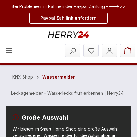
Bei Problemen im Rahmen der Paypal Zahlung ---->>>
inhalt springen
Paypal Zahllink anfordern
KNX Shop
Wassermelder
Leckagemelder – Wasserlecks früh erkennen | Herry24
Große Auswahl
Wir bieten im Smart Home Shop eine große Auswahl
verschiedener Wassermelder für die Automation an.