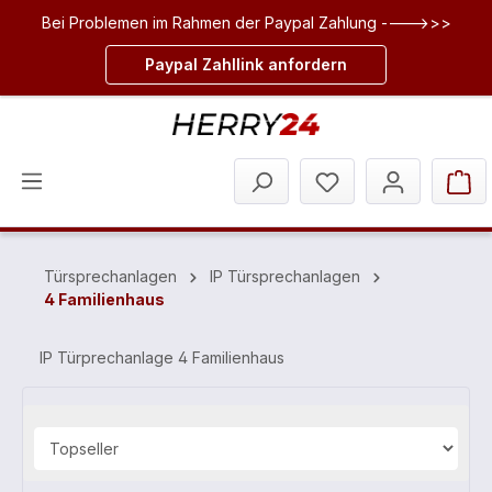
Bei Problemen im Rahmen der Paypal Zahlung ---->>>
inhalt springen
Paypal Zahllink anfordern
Türsprechanlagen
IP Türsprechanlagen
4 Familienhaus
IP Türprechanlage 4 Familienhaus