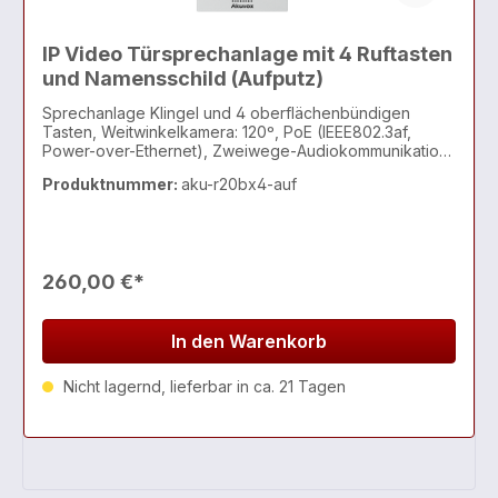
IP Video Türsprechanlage mit 4 Ruftasten
und Namensschild (Aufputz)
Sprechanlage Klingel und 4 oberflächenbündigen
Tasten, Weitwinkelkamera: 120º, PoE (IEEE802.3af,
Power-over-Ethernet), Zweiwege-Audiokommunikation
über das IP-Netzwerk, mit Echo Cancel-Funktion,
Produktnummer:
aku-r20bx4-auf
entspricht dem SIP-Standard zur einfach
260,00 €*
In den Warenkorb
Nicht lagernd, lieferbar in ca. 21 Tagen