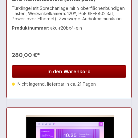
Türklingel mit Sprechanlage mit 4 oberflächenbündigen
Tasten, Weitwinkelkamera: 120º, PoE (IEEE802.3af,
Power-over-Ethernet), Zweiwege-Audiokommunikation
über das IP-Netzwerk, mit Echo Cancel-Funktion,
Produktnummer:
aku-r20bx4-ein
entspricht dem SIP-Standard zur einfach
280,00 €*
In den Warenkorb
Nicht lagernd, lieferbar in ca. 21 Tagen