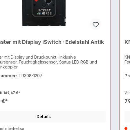
ter mit Display iSwitch · Edelstahl Antik
KN
r mit Display und Druckpunkt · inklusive
KN
rsensor, Feuchtigkeitssensor, Status LED RGB und
Fe
nkoppler
nummer:
ITR308-1207
Pr
ab
169,47 €*
Var
 €*
79
Details
ehr lieferbar