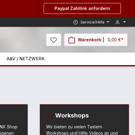
Paypal Zahllink anfordern
Service/Hilfe
Warenkorb |
0,00 €*
A&V / NETZWERK
Workshops
 KNX Shop
Wir bieten zu vielen Tastern
eigenen
Workshops und Hilfe Videos an und