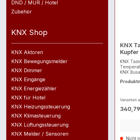
DND / MUR / Hotel
Zubehör
KNX Shop
KNX Tas
Kupfer
KNX Aktoren
KNX Bewegungsmelder
KNX Taste
Temperatu
KNX Dimmer
KNX Busa
KNX Eingänge
Produkt
KNX Energiezähler
KNX für Hotel
Varianten 
KNX Heizungssteuerung
340,79
KNX Klimasteuerung
KNX Lüftungssteuerung
KNX Melder / Sensoren
Nicht m