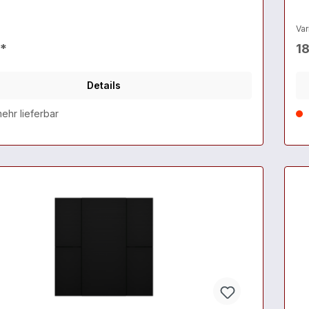
Var
€*
18
Details
ehr lieferbar