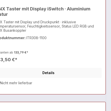
X Taster mit Display iSwitch · Aluminium
atur
X Taster mit Display und Druckpunkt · inklusive
mperatursensor, Feuchtigkeitssensor, Status LED RGB und
X Busankoppler
oduktnummer:
ITR308-1100
ianten ab
133,79 €*
63,50 €*
Details
Nicht mehr lieferbar