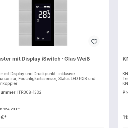
ter mit Display iSwitch · Glas Weiß
KN
r mit Display und Druckpunkt · inklusive
KN
rsensor, Feuchtigkeitssensor, Status LED RGB und
Te
nkoppler
KN
nummer:
ITR308-1302
Pr
ab
124,23 €*
 €*
11