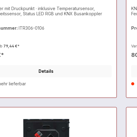
r mit Druckpunkt · inklusive Temperatursensor,
KN
eitssensor, Status LED RGB und KNX Busankoppler
Fe
nummer:
ITR306-0106
Pr
ab
79,44 €*
Var
€*
8
Details
ehr lieferbar