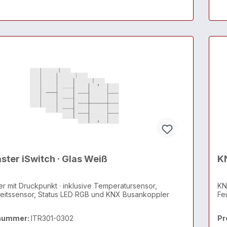
ster iSwitch · Glas Weiß
KN
r mit Druckpunkt · inklusive Temperatursensor,
KN
eitssensor, Status LED RGB und KNX Busankoppler
Fe
nummer:
ITR301-0302
Pr