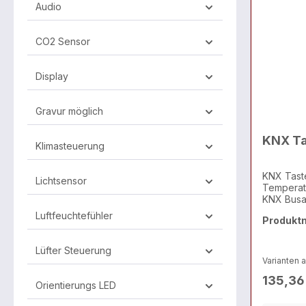
Audio
CO2 Sensor
Display
Gravur möglich
KNX Tas
Klimasteuerung
KNX Taste
Lichtsensor
Temperatu
KNX Busa
Luftfeuchtefühler
Produkt
Lüfter Steuerung
Varianten 
135,36
Orientierungs LED