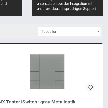
t und
unterstützen bei der Integration mit
unserem deutschsprachigen Support
X Taster iSwitch · grau Metalloptik