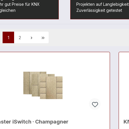
r gut Preise für KNX
Projekten auf Langlebigkei
gleichen
Zuverlässigkeit getestet
1
2
ster iSwitch · Champagner
KN