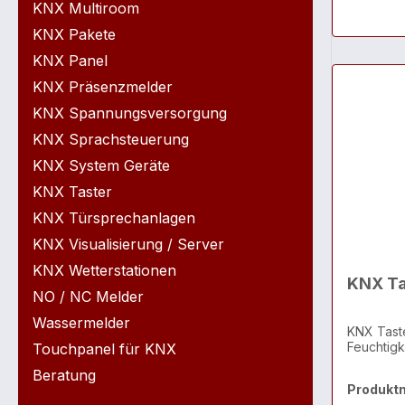
KNX Multiroom
KNX Pakete
KNX Panel
KNX Präsenzmelder
KNX Spannungsversorgung
KNX Sprachsteuerung
KNX System Geräte
KNX Taster
KNX Türsprechanlagen
KNX Visualisierung / Server
KNX Wetterstationen
KNX Ta
NO / NC Melder
Wassermelder
KNX Taste
Feuchtigk
Touchpanel für KNX
Beratung
Produkt