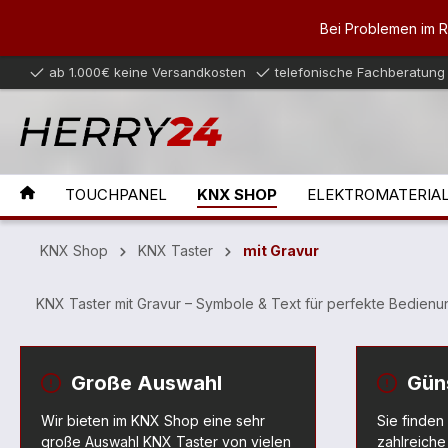
inhalt springen
Bei Problemen im 
ab 1.000€ keine Versandkosten
telefonische Fachberatung
TOUCHPANEL
KNX SHOP
ELEKTROMATERIA
KNX Shop
KNX Taster
mit Gravur
KNX Taster mit Gravur – Symbole & Text für perfekte Bedienu
Große Auswahl
Gün
Wir bieten im KNX Shop eine sehr
Sie finden
große Auswahl KNX Taster von vielen
zahlreiche