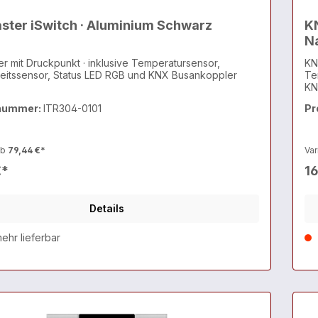
ster iSwitch · Aluminium Schwarz
KN
N
r mit Druckpunkt · inklusive Temperatursensor,
KN
eitssensor, Status LED RGB und KNX Busankoppler
Te
KN
nummer:
ITR304-0101
Pr
ab
79,44 €*
Var
€*
1
Details
ehr lieferbar