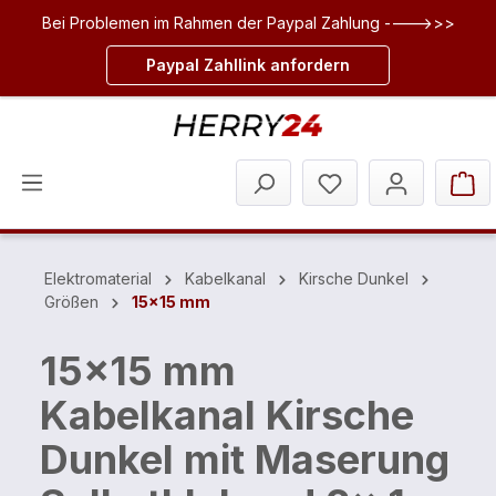
Bei Problemen im Rahmen der Paypal Zahlung ---->>>
inhalt springen
Paypal Zahllink anfordern
Elektromaterial
Kabelkanal
Kirsche Dunkel
Größen
15x15 mm
15x15 mm
Kabelkanal Kirsche
Dunkel mit Maserung