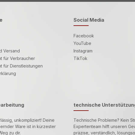
e
Social Media
Facebook
YouTube
d Versand
Instagram
t für Verbraucher
TikTok
t für Dienstleistungen
rklärung
earbeitung
technische Unterstützun
lässig, unkompliziert! Deine
Technische Probleme? Kein St
gernder Ware ist in kürzester
Expertenteam hilft unseren 
Weg zu dir.
präzise, verständlich, lösungsor