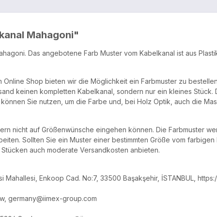
lkanal Mahagoni"
hagoni. Das angebotene Farb Muster vom Kabelkanal ist aus Plastik 
nline Shop bieten wir die Möglichkeit ein Farbmuster zu bestellen
sand keinen kompletten Kabelkanal, sondern nur ein kleines Stück. 
önnen Sie nutzen, um die Farbe und, bei Holz Optik, auch die Mase
stern nicht auf Größenwünsche eingehen können. Die Farbmuster wer
iten. Sollten Sie ein Muster einer bestimmten Größe vom farbigen 
al Stücken auch moderate Versandkosten anbieten.
lgesi Mahallesi, Enkoop Cad. No:7, 33500 Başakşehir, İSTANBUL, http
elow, germany@iimex-group.com