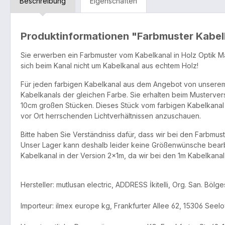
Beschreibung
Eigenschaften
Produktinformationen "Farbmuster Kabe
Sie erwerben ein Farbmuster vom Kabelkanal in Holz Optik Ma
sich beim Kanal nicht um Kabelkanal aus echtem Holz!
Für jeden farbigen Kabelkanal aus dem Angebot von unserem O
Kabelkanals der gleichen Farbe. Sie erhalten beim Musterver
10cm großen Stücken. Dieses Stück vom farbigen Kabelkanal k
vor Ort herrschenden Lichtverhältnissen anzuschauen.
Bitte haben Sie Verständniss dafür, dass wir bei den Farbmu
Unser Lager kann deshalb leider keine Größenwünsche bearbe
Kabelkanal in der Version 2x1m, da wir bei den 1m Kabelkan
Hersteller: mutlusan electric, ADDRESS İkitelli, Org. San. Bö
Importeur: ilmex europe kg, Frankfurter Allee 62, 15306 Se