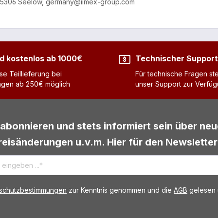
9, 15306 Seelow, germany@iimex-group.com
d kostenlos ab 1000€
Technischer Support
se Teillieferung bei
Für technische Fragen ste
ngen ab 250€ möglich
unser Support zur Verfü
abonnieren und stets informiert sein über ne
reisänderungen u.v.m. Hier für den Newsletter
schutzbestimmungen
zur Kenntnis genommen und die
AGB
gelesen u