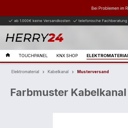
inhalt springen
Bei Problemen im 
ab 1.000€ keine Versandkosten
telefonische Fachberatung
TOUCHPANEL
KNX SHOP
ELEKTROMATERIA
Elektromaterial
Kabelkanal
Musterversand
Farbmuster Kabelkanal