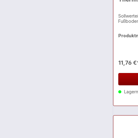
Sollwertei
Fußbode
Produkt
11,76 €
Lagernd