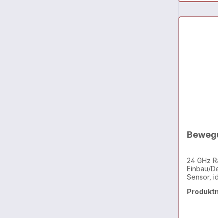
Bewegu
24 GHz R
Einbau/D
Sensor, i
Anwesenh
Produkt