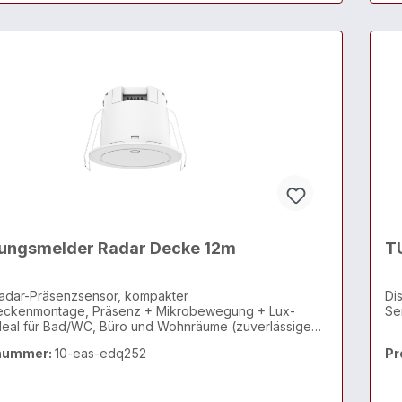
ngsmelder Radar Decke 12m
T
adar-Präsenzsensor, kompakter
Di
eckenmontage, Präsenz + Mikrobewegung + Lux-
deal für Bad/WC, Büro und Wohnräume (zuverlässige
eitserkennung für Automationen)
nummer:
10-eas-edq252
Pr