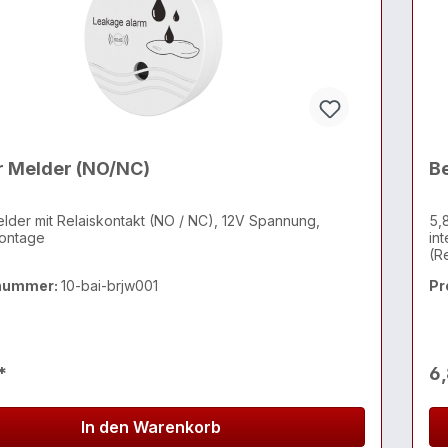
 Melder (NO/NC)
B
der mit Relaiskontakt (NO / NC), 12V Spannung,
5,
ontage
in
(R
Pa
nummer:
10-bai-brjw001
Pr
*
6
In den Warenkorb