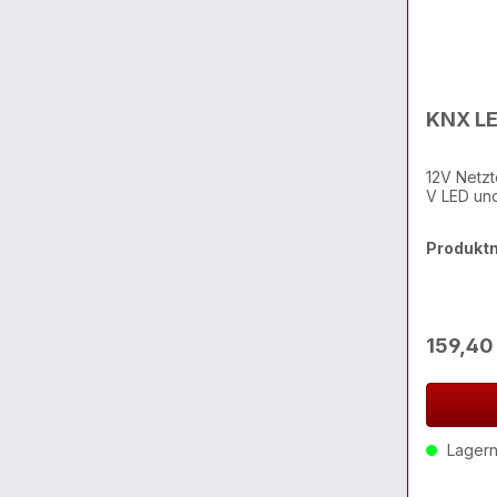
KNX LE
12V Netzt
V LED un
Produkt
159,40
Lagernd