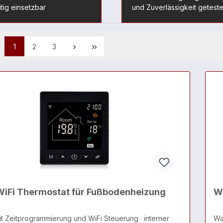
itig einsetzbar
und Zuverlässigkeit geteste
1
2
3
iFi Thermostat für Fußbodenheizung
W
it Zeitprogrammierung und WiFi Steuerung · interner
Wa