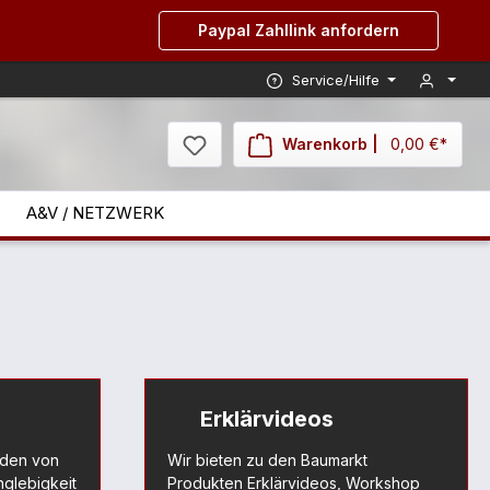
Paypal Zahllink anfordern
Service/Hilfe
Warenkorb |
0,00 €*
A&V / NETZWERK
Erklärvideos
rden von
Wir bieten zu den Baumarkt
nglebigkeit
Produkten Erklärvideos, Workshop