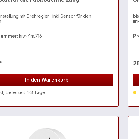
nstellung mit Drehregler · inkl Sensor für den
bis 
n
li
nummer:
hiw-r1m.716
Pr
*
2
In den Warenkorb
, Lieferzeit: 1-3 Tage