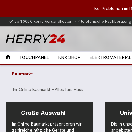
inhalt springen
Bei Problemen im 
ab 1.000€ keine Versandkosten
telefonische Fachberatung
TOUCHPANEL
KNX SHOP
ELEKTROMATERIAL
Baumarkt
Ihr Online Baumarkt – Alles fürs Haus
Große Auswahl
Univ
Im Online Baumarkt präsentieren wir
Die in uns
zahlreiche nützliche Geräte und
angeboten