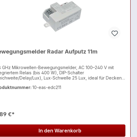
ewegungsmelder Radar Aufputz 11m
8 GHz Mikrowellen-Bewegungsmelder, AC 100–240 V mit
tegriertem Relais (bis 400 W), DIP-Schalter
eichweite/Delay/Lux), Lux-Schwelle 25 Lux, ideal für Decken-,
nel- und Feuchtraumleuchten in Flur, Büro und Objektbereich
oduktnummer:
10-eas-edc211
,89 €*
In den Warenkorb