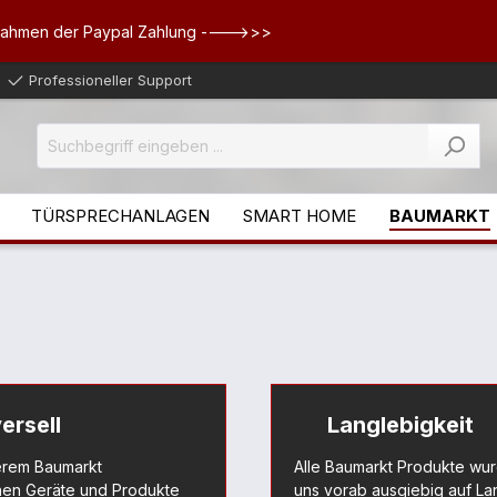
Rahmen der Paypal Zahlung ---->>>
Professioneller Support
TÜRSPRECHANLAGEN
SMART HOME
BAUMARKT
ersell
Langlebigkeit
erem Baumarkt
Alle Baumarkt Produkte wu
en Geräte und Produkte
uns vorab ausgiebig auf La