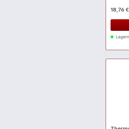
18,76 
Lagernd
Therms