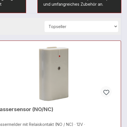
t
und umfangreiches Zubehör an.
assersensor (NO/NC)
ssermelder mit Relaiskontakt (NO / NC) · 12V ·