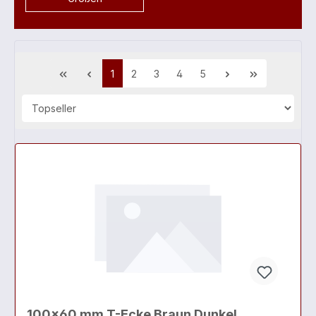
1
2
3
4
5
100x60 mm T-Ecke Braun Dunkel