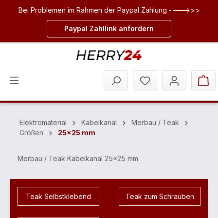
Bei Problemen im Rahmen der Paypal Zahlung ---->>>
inhalt springen
Paypal Zahllink anfordern
Elektromaterial
Kabelkanal
Merbau / Teak
Größen
25x25 mm
Merbau / Teak Kabelkanal 25x25 mm
Teak Selbstklebend
Teak zum Schrauben