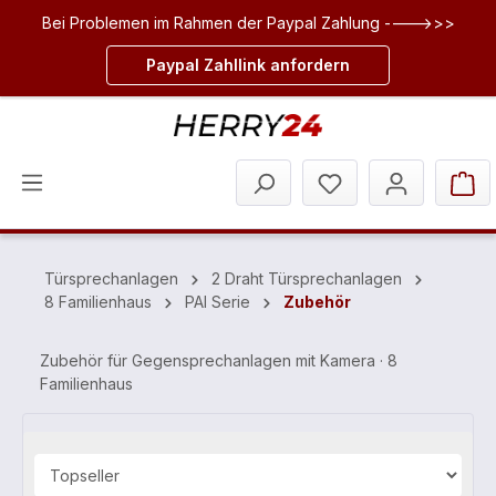
Bei Problemen im Rahmen der Paypal Zahlung ---->>>
inhalt springen
Paypal Zahllink anfordern
Türsprechanlagen
2 Draht Türsprechanlagen
8 Familienhaus
PAI Serie
Zubehör
Zubehör für Gegensprechanlagen mit Kamera · 8
Familienhaus