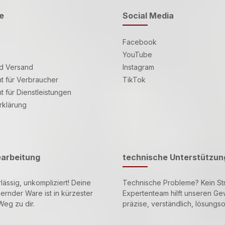
e
Social Media
Facebook
YouTube
d Versand
Instagram
t für Verbraucher
TikTok
t für Dienstleistungen
rklärung
earbeitung
technische Unterstützun
lässig, unkompliziert! Deine
Technische Probleme? Kein St
gernder Ware ist in kürzester
Expertenteam hilft unseren 
Weg zu dir.
präzise, verständlich, lösungsor