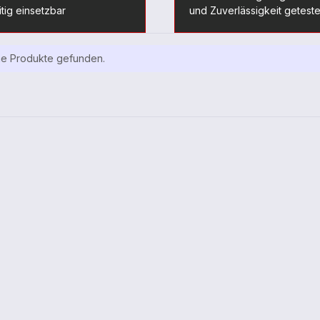
itig einsetzbar
und Zuverlässigkeit geteste
ne Produkte gefunden.