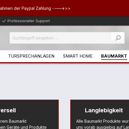
Rahmen der Paypal Zahlung ---->>>
Professioneller Support
TÜRSPRECHANLAGEN
SMART HOME
BAUMARKT
ersell
Langlebigkeit
erem Baumarkt
Alle Baumarkt Produkte wu
en Geräte und Produkte
uns vorab ausgiebig auf La