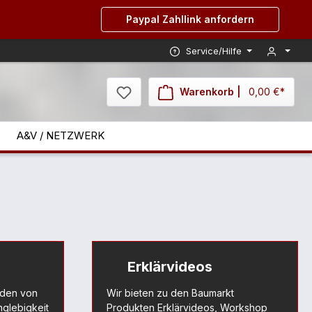
Paypal Zahllink anfordern
Service/Hilfe
Warenkorb |
0,00 €*
A&V / NETZWERK
Erklärvideos
rden von
Wir bieten zu den Baumarkt
nglebigkeit
Produkten Erklärvideos, Workshop