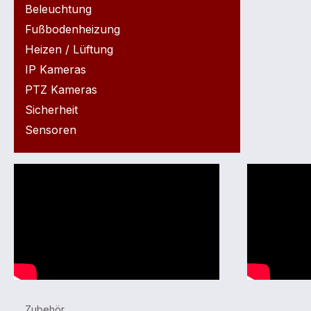
Beleuchtung
Fußbodenheizung
Heizen / Lüftung
IP Kameras
PTZ Kameras
Sicherheit
Sensoren
Zubehör