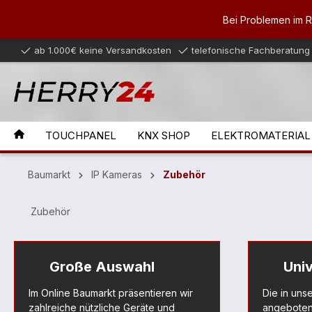
inhalt springen
Bei Problemen im 
ab 1.000€ keine Versandkosten
telefonische Fachberatung
TOUCHPANEL
KNX SHOP
ELEKTROMATERIAL
Baumarkt
IP Kameras
Zubehör
Zubehör
Große Auswahl
Univ
Im Online Baumarkt präsentieren wir
Die in uns
zahlreiche nützliche Geräte und
angeboten