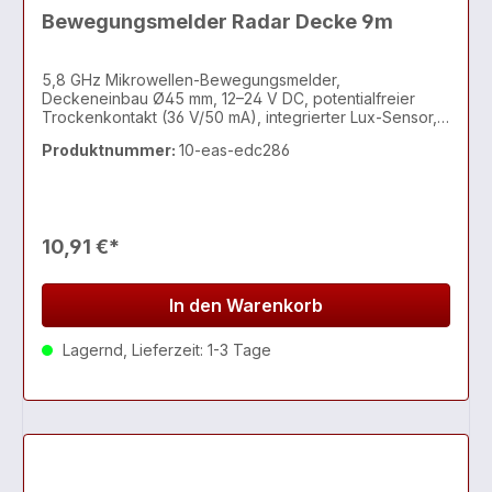
Bewegungsmelder Radar Decke 9m
5,8 GHz Mikrowellen-Bewegungsmelder,
Deckeneinbau Ø45 mm, 12–24 V DC, potentialfreier
Trockenkontakt (36 V/50 mA), integrierter Lux-Sensor,
Bewegungsradius ca. 3–4 m, ideal für Leuchten,
Produktnummer:
10-eas-edc286
Treppen, Flure und Nebenräume
10,91 €*
In den Warenkorb
Lagernd, Lieferzeit: 1-3 Tage