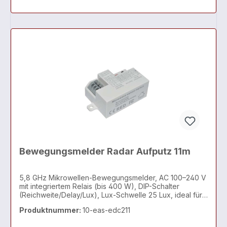
Bewegungsmelder Radar Aufputz 11m
5,8 GHz Mikrowellen-Bewegungsmelder, AC 100–240 V
mit integriertem Relais (bis 400 W), DIP-Schalter
(Reichweite/Delay/Lux), Lux-Schwelle 25 Lux, ideal für
Decken-, Panel- und Feuchtraumleuchten in Flur, Büro
Produktnummer:
10-eas-edc211
und Objektbereich