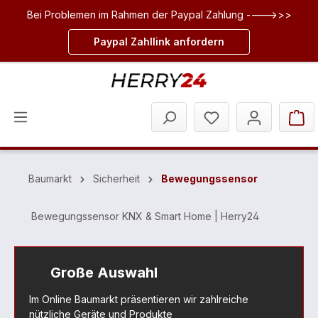
Bei Problemen im Rahmen der Paypal Zahlung ---->>>
inhalt springen
Paypal Zahllink anfordern
Baumarkt
Sicherheit
Bewegungssensor
Bewegungssensor KNX & Smart Home | Herry24
Große Auswahl
Im Online Baumarkt präsentieren wir zahlreiche
nützliche Geräte und Produkte