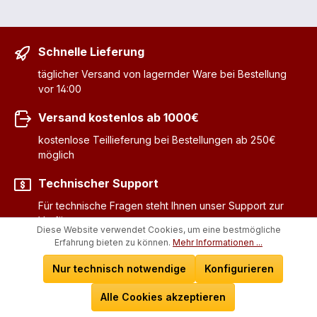
Schnelle Lieferung
täglicher Versand von lagernder Ware bei Bestellung
vor 14:00
Versand kostenlos ab 1000€
kostenlose Teillieferung bei Bestellungen ab 250€
möglich
Technischer Support
Für technische Fragen steht Ihnen unser Support zur
Verfügung
Diese Website verwendet Cookies, um eine bestmögliche
Erfahrung bieten zu können.
Mehr Informationen ...
Ausführliche Beratung
Nur technisch notwendige
Konfigurieren
Für Ihre Fragen zu unseren Produkten beraten wir Sie
gerne telefonisch
Alle Cookies akzeptieren