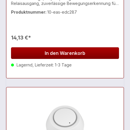
Relaisausgang, zuverlässige Bewegungserkennung für
Leuchtensteuerung in Flur, Büro, Neben- und
Produktnummer:
10-eas-edc287
Objektbereichen
14,13 €*
In den Warenkorb
Lagernd, Lieferzeit: 1-3 Tage