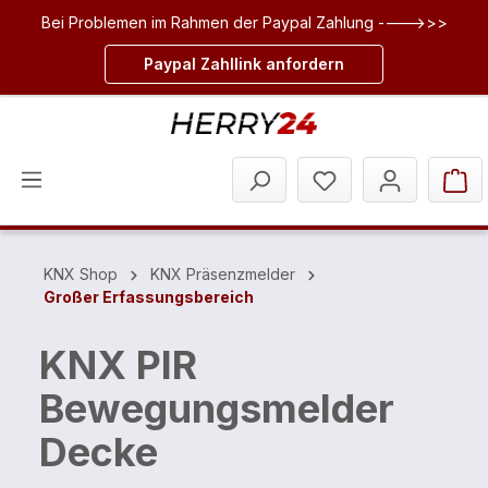
Bei Problemen im Rahmen der Paypal Zahlung ---->>>
inhalt springen
Paypal Zahllink anfordern
KNX Shop
KNX Präsenzmelder
Großer Erfassungsbereich
KNX PIR
Bewegungsmelder
Decke