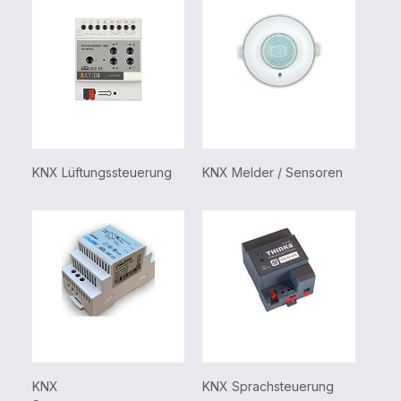
KNX 
KNX Lüftungssteuerung
KNX Melder / Sensoren
KNX 
KNX
KNX Sprachsteuerung