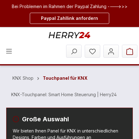
Bei Problemen im Rahmen der Paypal Zahlung ---->>>
inhalt springen
Paypal Zahllink anfordern
KNX Shop
Touchpanel für KNX
KNX-Touchpanel: Smart Home Steuerung | Herry24
Große Auswahl
Wir bieten Ihnen Panel für KNX in unterschiedlichen
Designs, Farben und Ausführungen an