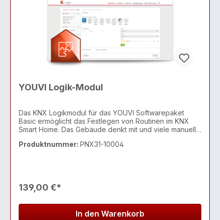
YOUVI Logik-Modul
Das KNX Logikmodul für das YOUVI Softwarepaket
Basic ermöglicht das Festlegen von Routinen im KNX
Smart Home. Das Gebäude denkt mit und viele manuelle
Handgriffe können reduziert werden. Auch individuelle
Produktnummer:
PNX31-10004
Benachrichtigungen über bestimmte Ereignisse sind
139,00 €*
In den Warenkorb