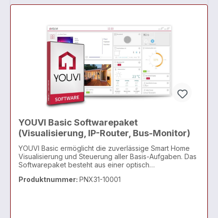
YOUVI Basic Softwarepaket
(Visualisierung, IP-Router, Bus-Monitor)
YOUVI Basic ermöglicht die zuverlässige Smart Home
Visualisierung und Steuerung aller Basis-Aufgaben. Das
Softwarepaket besteht aus einer optisch
ansprechenden Visualisierung inklusive Smart Home
Produktnummer:
PNX31-10001
App (iOS/Android), einer Bus-Monitor- sowie einer IP-
Router