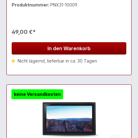
Blick, ob Sie gerade autark Strom verbrauchen oder
Produktnummer:
PNX31-10009
Leistung aus dem Netz beziehen, wie viel Ihre Photovolt
49,00 €*
In den Warenkorb
Nicht lagernd, lieferbar in ca. 30 Tagen
keine Versandkosten