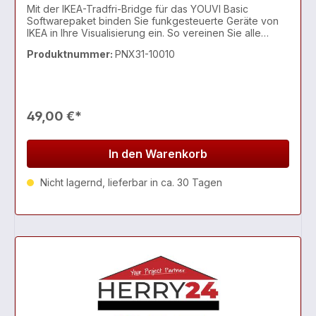
Mit der IKEA-Tradfri-Bridge für das YOUVI Basic
Softwarepaket binden Sie funkgesteuerte Geräte von
IKEA in Ihre Visualisierung ein. So vereinen Sie alle
Smart-Home-Geräte in einer App und haben stets den
Produktnummer:
PNX31-10010
Überblick. Zur Steuerung der smarten Rollos oder Gl
49,00 €*
In den Warenkorb
Nicht lagernd, lieferbar in ca. 30 Tagen