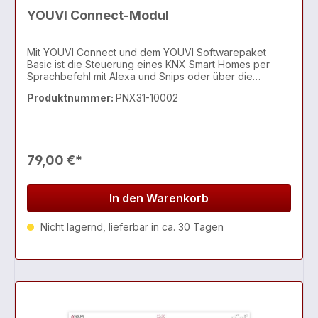
YOUVI Connect-Modul
Mit YOUVI Connect und dem YOUVI Softwarepaket
Basic ist die Steuerung eines KNX Smart Homes per
Sprachbefehl mit Alexa und Snips oder über die
kostenlose Haussteuerungs-App von unterwegs
Produktnummer:
PNX31-10002
möglich. Über einen Amazon-Echo-Lautsprecher oder
ProKNX Aragon könn
79,00 €*
In den Warenkorb
Nicht lagernd, lieferbar in ca. 30 Tagen