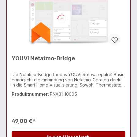
YOUVI Netatmo-Bridge
Die Netatmo-Bridge für das YOUVI Softwarepaket Basic
ermöglicht die Einbindung von Netatmo-Geräten direkt
in die Smart Home Visualisierung. Sowohl Thermostate
als auch Wetterstationen und Windmesser von Netatmo
Produktnummer:
PNX31-10005
können in YOUVI integriert werden. So können
49,00 €*