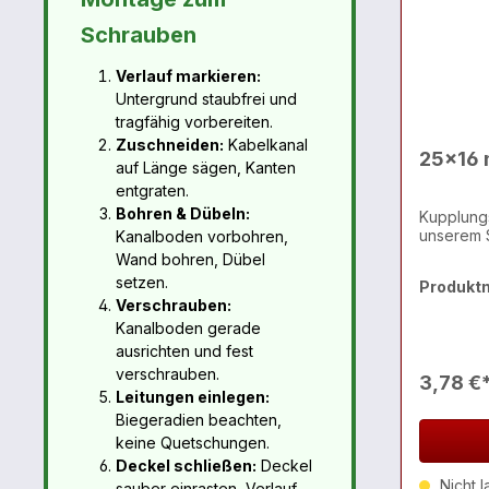
Schrauben
Verlauf markieren:
Untergrund staubfrei und
tragfähig vorbereiten.
Zuschneiden:
Kabelkanal
25x16 
auf Länge sägen, Kanten
entgraten.
Bohren & Dübeln:
Kupplung
unserem 
Kanalboden vorbohren,
Wand bohren, Dübel
setzen.
Produkt
Verschrauben:
Kanalboden gerade
ausrichten und fest
verschrauben.
3,78 €
Leitungen einlegen:
Biegeradien beachten,
keine Quetschungen.
Deckel schließen:
Deckel
Nicht l
sauber einrasten, Verlauf