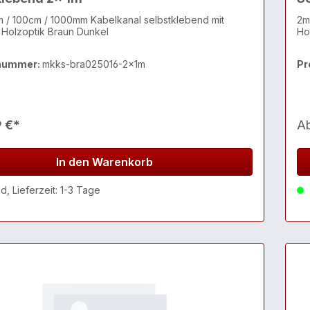
m / 100cm / 1000mm Kabelkanal selbstklebend mit
2m
 Holzoptik Braun Dunkel
Ho
nummer:
mkks-bra025016-2x1m
Pr
9 €*
A
In den Warenkorb
, Lieferzeit: 1-3 Tage