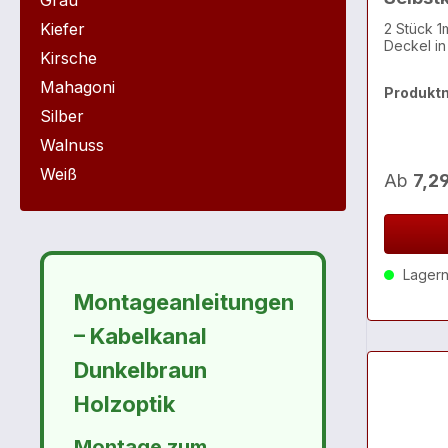
Grau
Kiefer
2 Stück 1
Deckel in
Kirsche
Mahagoni
Produkt
Silber
Walnuss
Weiß
Ab
7,2
Lagernd
Montageanleitungen
– Kabelkanal
Dunkelbraun
Holzoptik
Montage zum