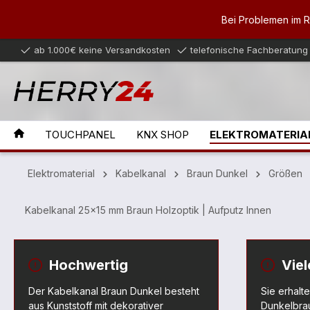
inhalt springen
Bei Problemen im 
ab 1.000€ keine Versandkosten
telefonische Fachberatung
TOUCHPANEL
KNX SHOP
ELEKTROMATERIA
Elektromaterial
Kabelkanal
Braun Dunkel
Größen
Kabelkanal 25x15 mm Braun Holzoptik | Aufputz Innen
Hochwertig
Vie
Der Kabelkanal Braun Dunkel besteht
Sie erhalt
aus Kunststoff mit dekorativer
Dunkelbrau