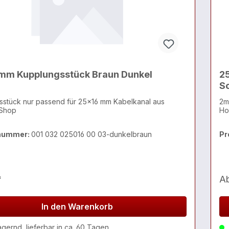
mm Kupplungsstück Braun Dunkel
2
S
sstück nur passend für 25x16 mm Kabelkanal aus
2m
Shop
Ho
nummer:
001 032 025016 00 03-dunkelbraun
Pr
*
A
In den Warenkorb
agernd, lieferbar in ca. 60 Tagen