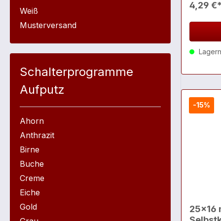
4,29 €
Weiß
Musterversand
Lagernd
Schalterprogramme
Aufputz
-15%
Ahorn
Anthrazit
Birne
Buche
Creme
Eiche
Gold
25x16 