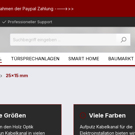
Rahmen der Paypal Zahlung ---->>>
Professioneller Support
L
TÜRSPRECHANLAGEN
SMART HOME
BAUMARKT
25x15 mm
le Größen
Viele Farben
en den Holz Optik
Aufputz Kabelkanal für die
n Kabelkanal in vielen
Elektroinstallation bieten wir