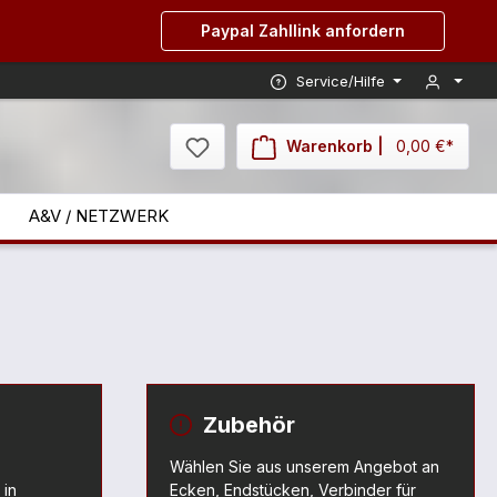
Paypal Zahllink anfordern
Service/Hilfe
Warenkorb |
0,00 €*
A&V / NETZWERK
Zubehör
Wählen Sie aus unserem Angebot an
 in
Ecken, Endstücken, Verbinder für