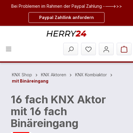
Bei Problemen im Rahmen der Paypal Zahlung ---->>>
inhalt springen
Paypal Zahllink anfordern
KNX Shop
KNX Aktoren
KNX Kombiaktor
mit Binäreingang
16 fach KNX Aktor
mit 16 fach
Binäreingang