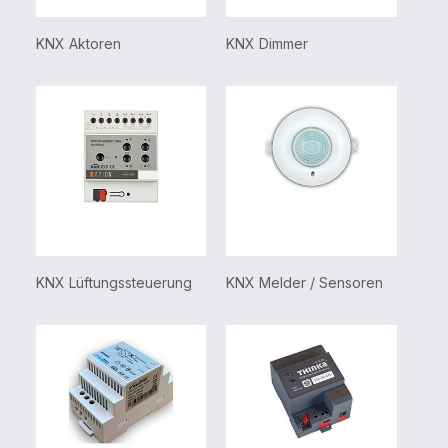
KNX Aktoren
KNX Dimmer
KNX 
KNX Lüftungssteuerung
KNX Melder / Sensoren
KNX 